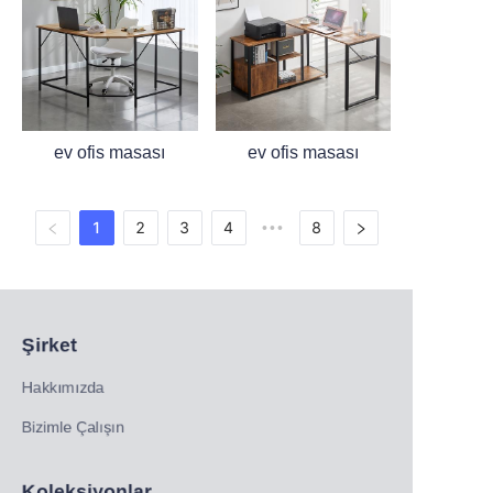
ev ofis masası
ev ofis masası
1
2
3
4
8
•••
Şirket
Hakkımızda
Bizimle Çalışın
Koleksiyonlar