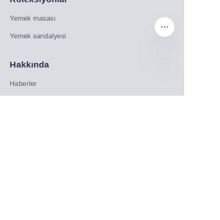
Yemek masası
Yemek sandalyesi
Hakkında
TR
Haberler
Alışveriş
Bizi takip edin
LinkedIn
Facebook
Twitter