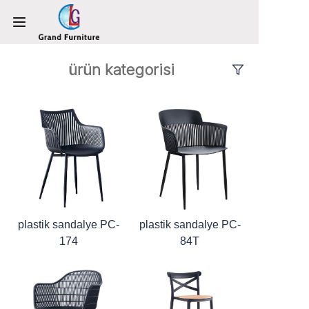
ürün kategorisi
ANA SAYFA
ÜRÜNLER
HAKKIMIZDA
HABERLER
BİZİMLE İLETİŞİME GEÇİN
plastik sandalye PC-
plastik sandalye PC-
174
84T