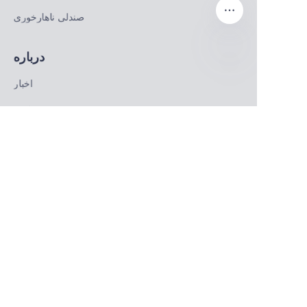
صندلی ناهارخوری
درباره
FA
اخبار
خرید
ما را دنبال کنید
لینکدین
فیسبوک
توئیتر
Copyright ©️ 2022, NetEase Zhuyou(and its affiliates as