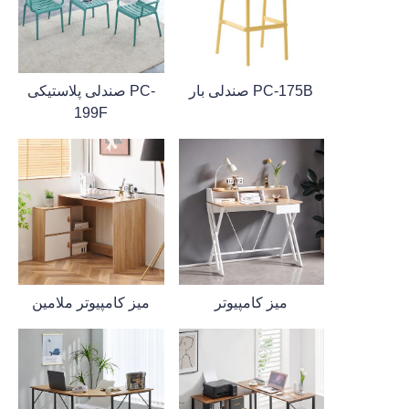
صندلی بار PC-175B
صندلی پلاستیکی PC-
199F
میز کامپیوتر
میز کامپیوتر ملامین