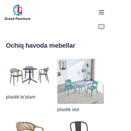
BOSH SAHIFA
Ochiq havoda mebellar
Mahsulotlar
Biz haqimizda
XABARLAR
BIZ BILAN ALIQING
plastik to'plam
plastik stul