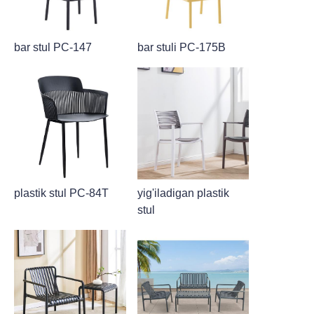
bar stul PC-147
bar stuli PC-175B
plastik stul PC-84T
yig'iladigan plastik
stul