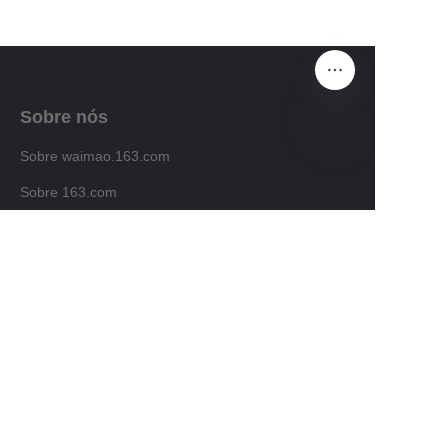
Sobre nós
Sobre waimao.163.com
PT
Sobre 163.com
Serviços ao cliente
Central de Ajuda
Feedback
Vender em waimao.163.com
Programa de Parceria