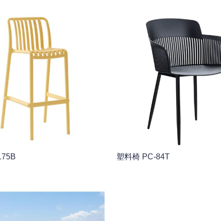
175B
塑料椅 PC-84T