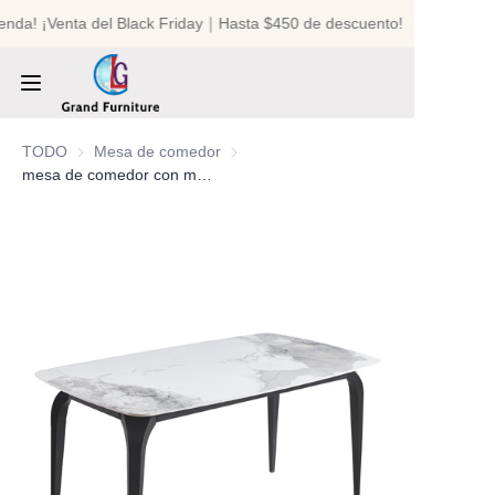
ienda! ¡Venta del Black Friday｜Hasta $450 de descuento!
¡Bienvenido a nuestra
tienda! ¡Venta del
Black Friday｜Hasta
$450 de descuento!
INICIO
TODO
Mesa de comedor
Mesa de comedor
mesa de comedor con marco de metal y superficie de piedra sinterizada
PRODUCTOS
SOBRE NOSOTROS
NOTICIAS
CONTÁCTANOS