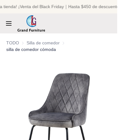
a tienda! ¡Venta del Black Friday｜Hasta $450 de descuento!
¡Bienvenido a nuestra
tienda! ¡Venta del
Black Friday｜Hasta
$450 de descuento!
INICIO
TODO
Silla de comedor
Silla de comedor
silla de comedor cómoda
PRODUCTOS
SOBRE NOSOTROS
NOTICIAS
CONTÁCTANOS